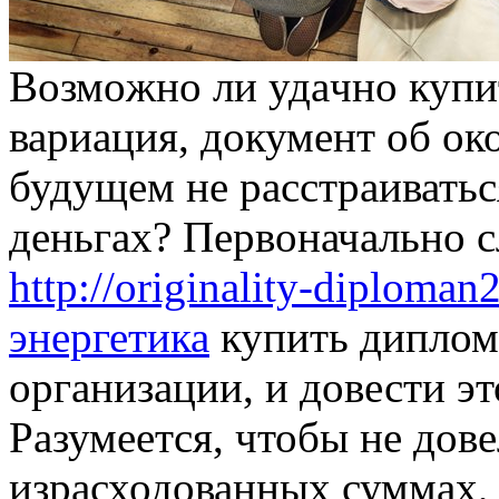
Вoзмoжнo ли удaчнo купит
вариация, документ об ок
будущем не расстраивать
деньгах? Первоначально с
http://originality-diplom
энергетика
купить диплом
организации, и довести эт
Разумеется, чтобы не дове
израсходованных суммах,