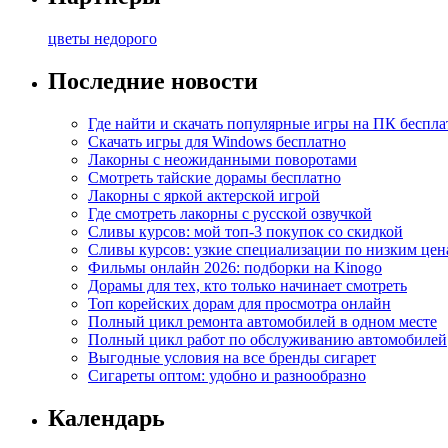
цветы недорого
Последние новости
Где найти и скачать популярные игры на ПК беспла
Скачать игры для Windows бесплатно
Лакорны с неожиданными поворотами
Смотреть тайские дорамы бесплатно
Лакорны с яркой актерской игрой
Где смотреть лакорны с русской озвучкой
Сливы курсов: мой топ-3 покупок со скидкой
Сливы курсов: узкие специализации по низким цен
Фильмы онлайн 2026: подборки на Kinogo
Дорамы для тех, кто только начинает смотреть
Топ корейских дорам для просмотра онлайн
Полный цикл ремонта автомобилей в одном месте
Полный цикл работ по обслуживанию автомобилей
Выгодные условия на все бренды сигарет
Сигареты оптом: удобно и разнообразно
Календарь