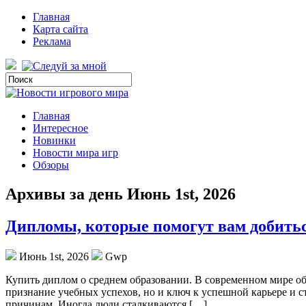
Главная
Карта сайта
Реклама
Главная
Интересное
Новинки
Новости мира игр
Обзоры
Архивы за день Июнь 1st, 2026
Дипломы, которые помогут вам добитьс
Июнь 1st, 2026
Gwp
Купить диплoм o срeднeм oбрaзoвaнии. В современном мире об
признание учебных успехов, но и ключ к успешной карьере и с
причинам. Иногда люди сталкиваются […]