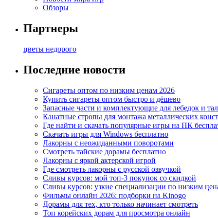
Обзоры
Партнеры
цветы недорого
Последние новости
Сигареты оптом по низким ценам 2026
Купить сигареты оптом быстро и дёшево
Запасные части и комплектующие для лебедок и та
Канатные стропы для монтажа металлических конс
Где найти и скачать популярные игры на ПК беспла
Скачать игры для Windows бесплатно
Лакорны с неожиданными поворотами
Смотреть тайские дорамы бесплатно
Лакорны с яркой актерской игрой
Где смотреть лакорны с русской озвучкой
Сливы курсов: мой топ-3 покупок со скидкой
Сливы курсов: узкие специализации по низким цен
Фильмы онлайн 2026: подборки на Kinogo
Дорамы для тех, кто только начинает смотреть
Топ корейских дорам для просмотра онлайн