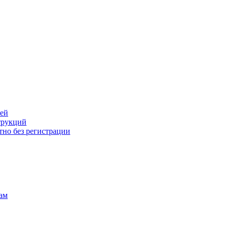
лей
трукций
тно без регистрации
ам