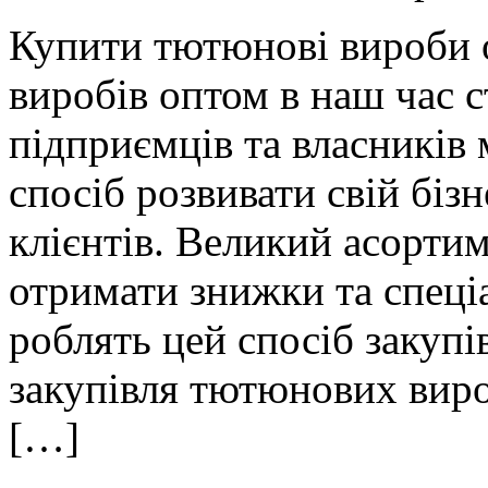
Купити тютюнoві вирoби 
виробів оптом в наш час 
підприємців та власників 
спосіб розвивати свій біз
клієнтів. Великий асорти
отримати знижки та спеці
роблять цей спосіб закуп
закупівля тютюнових виро
[…]