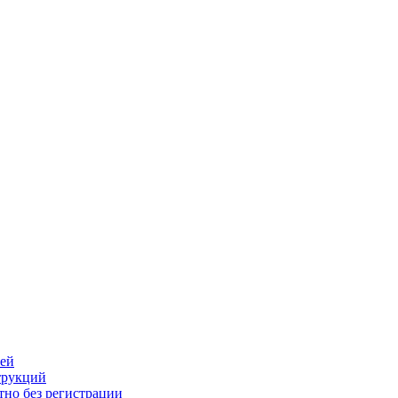
лей
трукций
тно без регистрации