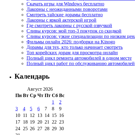
Скачать игры для Windows бесплатно
Лакорны с неожиданными поворотами
Смотреть тайские дорамы бесплатно
Лакорны с яркой актерской игрой
Где смотреть лакорны с русской озвучкой
Сливы курсов: мой топ-3 покупок со скидкой
Сливы курсов: узкие специализации по низким цен
Фильмы онлайн 2026: подборки на Kinogo
Дорамы для тех, кто только начинает смотреть
Топ корейских дорам для просмотра онлайн
Полный цикл ремонта автомобилей в одном месте
Полный цикл работ по обслуживанию автомобилей
Календарь
Август 2026
Пн
Вт
Ср
Чт
Пт
Сб
Вс
1
2
3
4
5
6
7
8
9
10
11
12
13
14
15
16
17
18
19
20
21
22
23
24
25
26
27
28
29
30