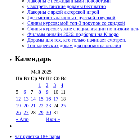
Лакорны с неожиданными поворотами
Смотреть тайские дорамы бесплатно
Лакорны с яркой актерской игрой
Где смотреть лакорны с русской озвучкой
Сливы курсов: мой топ-3 покупок со скидкой
Сливы курсов: узкие специализации по низким цен
Фильмы онлайн 2026: подборки на Kinogo
Дорамы для тех, кто только начинает смотреть
Топ корейских дорам для просмотра онлайн
Календарь
Май 2025
Пн
Вт
Ср
Чт
Пт
Сб
Вс
1
2
3
4
5
6
7
8
9
10
11
12
13
14
15
16
17
18
19
20
21
22
23
24
25
26
27
28
29
30
31
« Апр
Июн »
чат рулетка 18+ пары