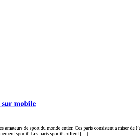
s sur mobile
i les amateurs de sport du monde entier. Ces paris consistent a miser de l
ement sportif. Les paris sportifs offrent […]