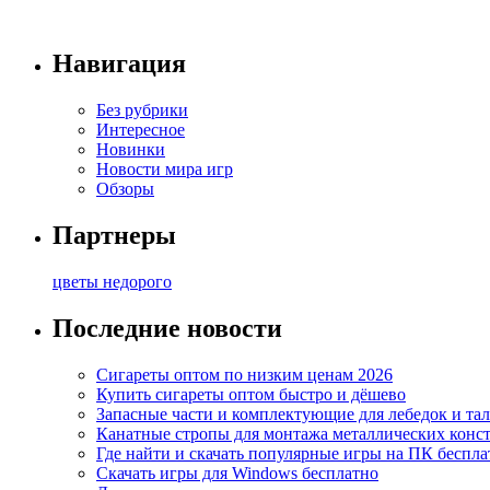
Навигация
Без рубрики
Интересное
Новинки
Новости мира игр
Обзоры
Партнеры
цветы недорого
Последние новости
Сигареты оптом по низким ценам 2026
Купить сигареты оптом быстро и дёшево
Запасные части и комплектующие для лебедок и та
Канатные стропы для монтажа металлических конс
Где найти и скачать популярные игры на ПК беспла
Скачать игры для Windows бесплатно