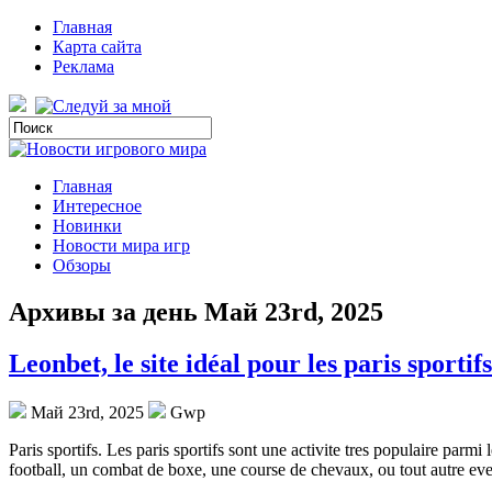
Главная
Карта сайта
Реклама
Главная
Интересное
Новинки
Новости мира игр
Обзоры
Архивы за день Май 23rd, 2025
Leonbet, le site idéal pour les paris sportif
Май 23rd, 2025
Gwp
Paris sportifs. Les paris sportifs sont une activite tres populaire parm
football, un combat de boxe, une course de chevaux, ou tout autre even