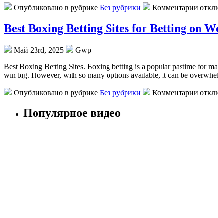
Опубликовано в рубрике
Без рубрики
Комментарии откл
Best Boxing Betting Sites for Betting on 
Май 23rd, 2025
Gwp
Best Boxing Betting Sites. Boxing betting is a popular pastime for many 
win big. However, with so many options available, it can be overwhe
Опубликовано в рубрике
Без рубрики
Комментарии откл
Популярное видео