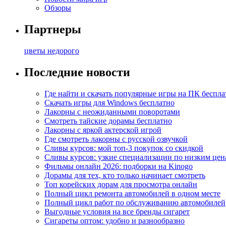
Обзоры
Партнеры
цветы недорого
Последние новости
Где найти и скачать популярные игры на ПК беспла
Скачать игры для Windows бесплатно
Лакорны с неожиданными поворотами
Смотреть тайские дорамы бесплатно
Лакорны с яркой актерской игрой
Где смотреть лакорны с русской озвучкой
Сливы курсов: мой топ-3 покупок со скидкой
Сливы курсов: узкие специализации по низким цен
Фильмы онлайн 2026: подборки на Kinogo
Дорамы для тех, кто только начинает смотреть
Топ корейских дорам для просмотра онлайн
Полный цикл ремонта автомобилей в одном месте
Полный цикл работ по обслуживанию автомобилей
Выгодные условия на все бренды сигарет
Сигареты оптом: удобно и разнообразно