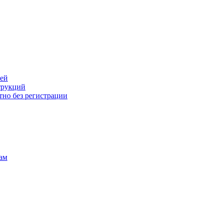
лей
трукций
тно без регистрации
ам