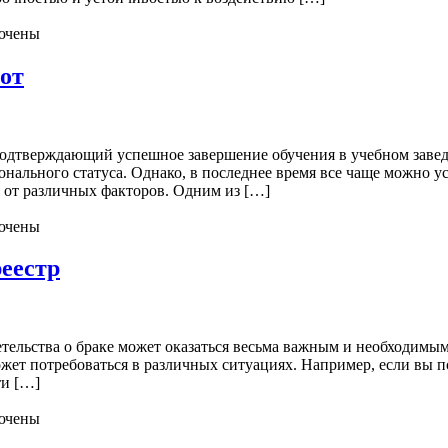
ючены
от
подтверждающий успешное завершение обучения в учебном заве
нального статуса. Однако, в последнее время все чаще можно 
 от различных факторов. Одним из […]
ючены
еестр
етельства о браке может оказаться весьма важным и необходимы
ет потребоваться в различных ситуациях. Например, если вы по
ти […]
ючены