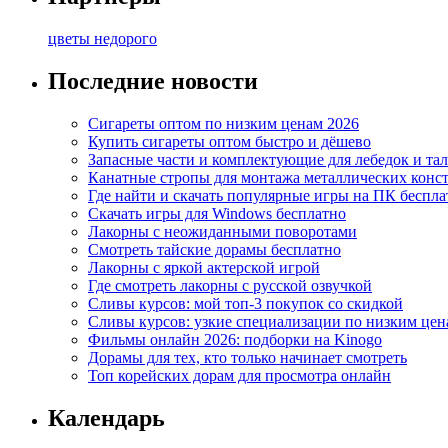
цветы недорого
Последние новости
Сигареты оптом по низким ценам 2026
Купить сигареты оптом быстро и дёшево
Запасные части и комплектующие для лебедок и та
Канатные стропы для монтажа металлических конс
Где найти и скачать популярные игры на ПК беспла
Скачать игры для Windows бесплатно
Лакорны с неожиданными поворотами
Смотреть тайские дорамы бесплатно
Лакорны с яркой актерской игрой
Где смотреть лакорны с русской озвучкой
Сливы курсов: мой топ-3 покупок со скидкой
Сливы курсов: узкие специализации по низким цен
Фильмы онлайн 2026: подборки на Kinogo
Дорамы для тех, кто только начинает смотреть
Топ корейских дорам для просмотра онлайн
Календарь