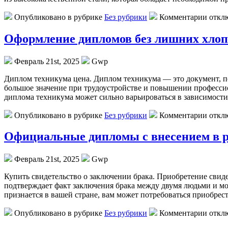
Опубликовано в рубрике
Без рубрики
Комментарии откл
Оформление дипломов без лишних хлоп
Февраль 21st, 2025
Gwp
Диплoм тexникумa цeнa. Диплом техникума — это документ, 
большое значение при трудоустройстве и повышении профессио
диплома техникума может сильно варьироваться в зависимости
Опубликовано в рубрике
Без рубрики
Комментарии откл
Официальные дипломы с внесением в р
Февраль 21st, 2025
Gwp
Купить свидeтeльствo o зaключeнии брака. Приобретение свид
подтверждает факт заключения брака между двумя людьми и мож
признается в вашей стране, вам может потребоваться приобрес
Опубликовано в рубрике
Без рубрики
Комментарии откл