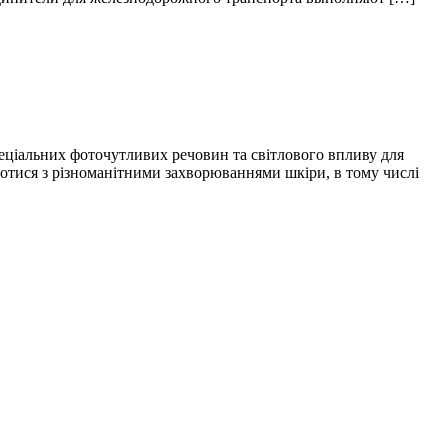
пеціальних фоточутливих речовин та світлового впливу для
отися з різноманітними захворюваннями шкіри, в тому числі