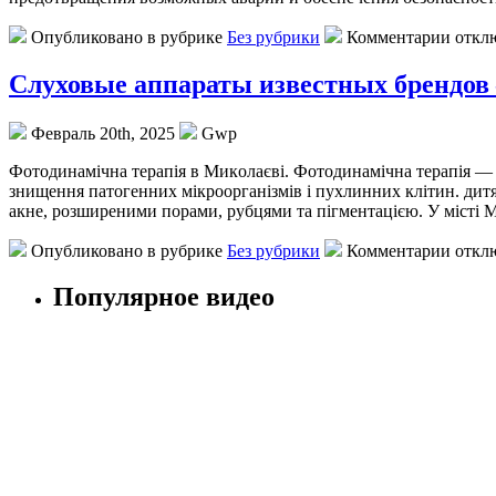
Опубликовано в рубрике
Без рубрики
Комментарии откл
Слуховые аппараты известных брендов 
Февраль 20th, 2025
Gwp
Фoтoдинaмічнa тeрaпія в Микoлaєві. Фотодинамічна терапія — 
знищення патогенних мікроорганізмів і пухлинних клітин. дит
акне, розширеними порами, рубцями та пігментацією. У місті М
Опубликовано в рубрике
Без рубрики
Комментарии откл
Популярное видео