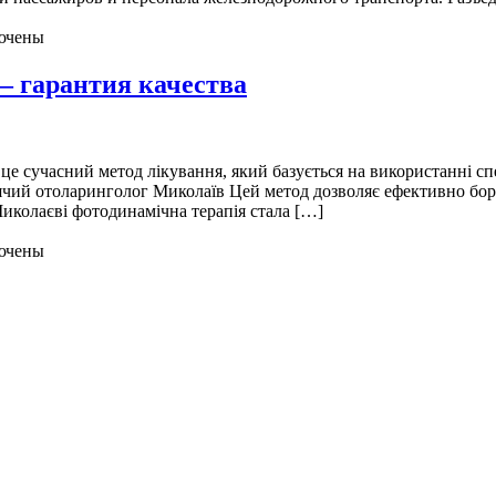
ючены
– гарантия качества
це сучасний метод лікування, який базується на використанні с
ячий отоларинголог Миколаїв Цей метод дозволяє ефективно бор
иколаєві фотодинамічна терапія стала […]
ючены