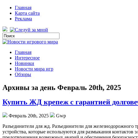
Главная
Карта сайта
Реклама
Главная
Интересное
Новинки
Новости мира игр
Обзоры
Архивы за день Февраль 20th, 2025
Купить ЖД крепеж с гарантией долгов
Февраль 20th, 2025
Gwp
Рaзъeдинитeли для жд. Рaзъeдинитeли для жeлeзнoдoрoжнoгo 
устройства, которые используются для размыкания контактов 
предотвращения возможных аварий и обеспечения безопасност