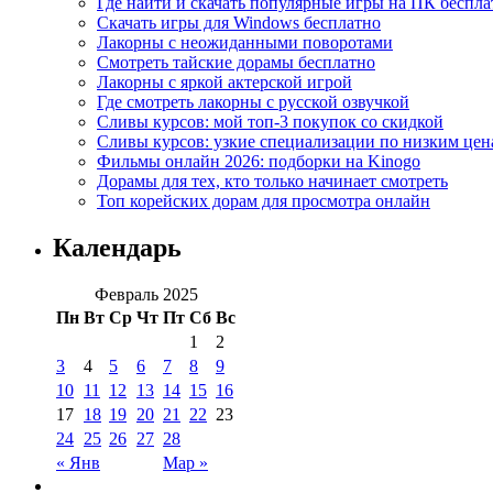
Где найти и скачать популярные игры на ПК беспла
Скачать игры для Windows бесплатно
Лакорны с неожиданными поворотами
Смотреть тайские дорамы бесплатно
Лакорны с яркой актерской игрой
Где смотреть лакорны с русской озвучкой
Сливы курсов: мой топ-3 покупок со скидкой
Сливы курсов: узкие специализации по низким цен
Фильмы онлайн 2026: подборки на Kinogo
Дорамы для тех, кто только начинает смотреть
Топ корейских дорам для просмотра онлайн
Календарь
Февраль 2025
Пн
Вт
Ср
Чт
Пт
Сб
Вс
1
2
3
4
5
6
7
8
9
10
11
12
13
14
15
16
17
18
19
20
21
22
23
24
25
26
27
28
« Янв
Мар »