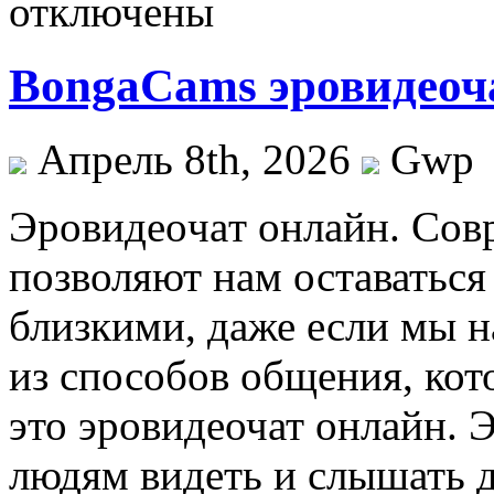
отключены
BongaCams эровидеоча
Апрель 8th, 2026
Gwp
Эрoвидeoчaт oнлaйн. Сoв
позволяют нам оставаться 
близкими, даже если мы н
из способов общения, кот
это эровидеочат онлайн. 
людям видеть и слышать д