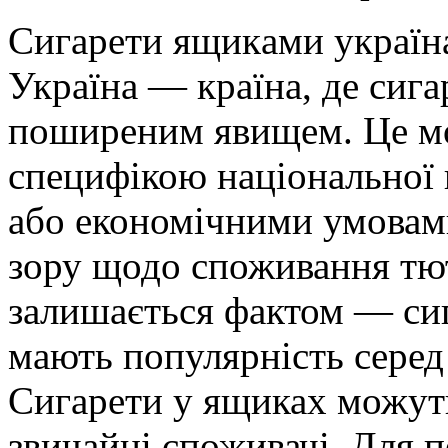
Сигaрeти ящикaми укрaїнa
Україна — країна, де сига
поширеним явищем. Це мо
специфікою національної 
або економічними умовами
зору щодо споживання тю
залишається фактом — сиг
мають популярність серед 
Сигарети у ящиках можуть
звичайні споживачі. Для 