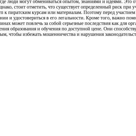
 люди могут обмениваться опытом, знаниями и идеями. Это отл
нако, стоит отметить, что существует определенный риск при у
уп к пиратским курсам или материалам. Поэтому перед участием
ии и удостовериться в его легальности. Кроме того, важно пом
нах может повлечь за собой серьезные последствия как для орга
ения образования и обучения по доступной цене. Они способс
ым, чтобы избежать мошенничества и нарушения законодательст