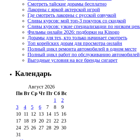
Смотреть тайские дорамы бесплатно
Лакорны с яркой актерской игрой
Где смотреть лакорны с русской озвучкой
Сливы курсов: мой топ-3 покупок со скидкой
Сливы курсов: узкие специализации по низким цен
Фильмы онлайн 2026: подборки на Kinogo
Дорамы для тех, кто только начинает смотреть
Топ корейских дорам для просмотра онлайн
Полный цикл ремонта автомобилей в одном месте
Полный цикл работ по обслуживанию автомобилей
Выгодные условия на все бренды сигарет
Календарь
Август 2026
Пн
Вт
Ср
Чт
Пт
Сб
Вс
1
2
3
4
5
6
7
8
9
10
11
12
13
14
15
16
17
18
19
20
21
22
23
24
25
26
27
28
29
30
31