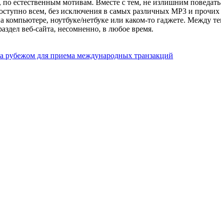
по естественным мотивам. Вместе с тем, не излишним поведать 
оступно всем, без исключения в самых различных MP3 и прочих
 компьютере, ноутбуке/нетбуке или каком-то гаджете. Между те
здел веб-сайта, несомненно, в любое время.
за рубежом для приема международных транзакций