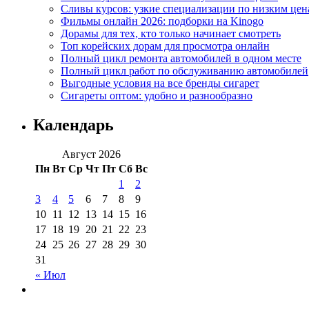
Сливы курсов: узкие специализации по низким цен
Фильмы онлайн 2026: подборки на Kinogo
Дорамы для тех, кто только начинает смотреть
Топ корейских дорам для просмотра онлайн
Полный цикл ремонта автомобилей в одном месте
Полный цикл работ по обслуживанию автомобилей
Выгодные условия на все бренды сигарет
Сигареты оптом: удобно и разнообразно
Календарь
Август 2026
Пн
Вт
Ср
Чт
Пт
Сб
Вс
1
2
3
4
5
6
7
8
9
10
11
12
13
14
15
16
17
18
19
20
21
22
23
24
25
26
27
28
29
30
31
« Июл