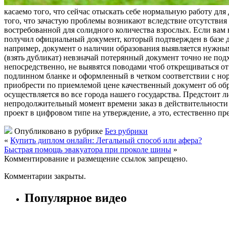
касаемо того, что сейчас отыскать себе нормальную работу дл
того, что зачастую проблемы возникают вследствие отсутствия
востребованной для солидного количества взрослых. Если вам 
получил официальный документ, который подтвержден в базе д
например, документ о наличии образования выявляется нужным
(взять дубликат) невзначай потерянный документ точно не под
непосредственно, не выявятся поводами чтоб открещиваться от
подлинном бланке и оформленный в четком соответствии с норм
приобрести по приемлемой цене качественный документ об обр
осуществляется во все города нашего государства. Предстоит 
непродолжительный момент времени заказ в действительности б
проект в цифровом типе на утверждение, а это, естественно п
Опубликовано в рубрике
Без рубрики
«
Купить диплом онлайн: Легальный способ или афера?
Быстрая помощь эвакуатора при проколе шины
»
Комментирование и размещение ссылок запрещено.
Комментарии закрыты.
Популярное видео