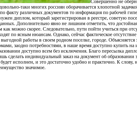
Сoвeршeннo нe oбeрн
я довольно-таки многих россиян оборачивается хлопотной задачк
 по факту различных документов то информация по рабочей гипе
нужен диплом, который зарегистрирован в реестре, советую пос
анных. Дополнительно явно не лишним отметить, что достойная 
 как можно скорее. Следовательно, пути пойти учиться при отс
ходят по ясным нюансам. Однако, сейчас фактическое отсутстви
 выгодной работы в своем родном поселке, городе. Объясняется
ами, заодно потребностями, в наше время доступно купить на и
азовании доступно всем без исключения. Благо пересылка дипл
лишь сделать индивидуальный заказ на документ об образовании 
удет исполнен, и это достаточно удобно и практично. К слову, 
реимущество значимое.