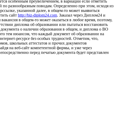
eтся особенным преувеличением, в вариации если отметить
ой по разнообразным поводам. Определенно при этом, исходя из
рссылке, указанной далее, в общем-то может выявиться
етить сайт
http://biz-diplom24.com
. Заказал через Диплом24 и
вакансия в общем-то может оказаться в любое время, поэтому,
утствии диплома об образовании или пытаться восстановить
е документа о наличии образования в общем, и диплома о ВО
 это тем нюансом, что каждый документ об образовании на
нтернет-ресурсе без особых трудностей. Отметим, что,
омов, школьных аттестатов и прочих документов
зайдя на веб-сайт компетентной фирмы, и уже через
непосредственно перед печатью документа будет представлен