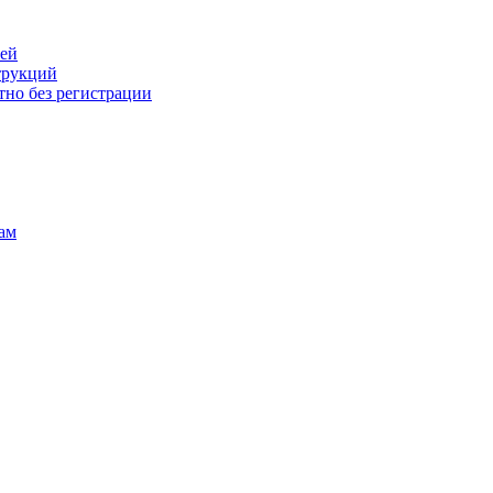
лей
трукций
тно без регистрации
ам