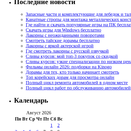
Последние новости
Запасные части и комплектующие для лебедок и та
Канатные стропы для монтажа металлических конс
Где найти и скачать популярные игры на ПК беспла
Скачать игры для Windows бесплатно
Лакорны с неожиданными поворотами
Смотреть тайские дорамы бесплатно
Лакорны с яркой актерской игрой
Где смотреть лакорны с русской озвучкой
Сливы курсов: мой топ-3 покупок со скидкой
Сливы курсов: узкие специализации по низким цен
Фильмы онлайн 2026: подборки на Kinogo
Дорамы для тех, кто только начинает смотреть
Топ корейских дорам для просмотра онлайн
Полный цикл ремонта автомобилей в одном месте
Полный цикл работ по обслуживанию автомобилей
Календарь
Август 2026
Пн
Вт
Ср
Чт
Пт
Сб
Вс
1
2