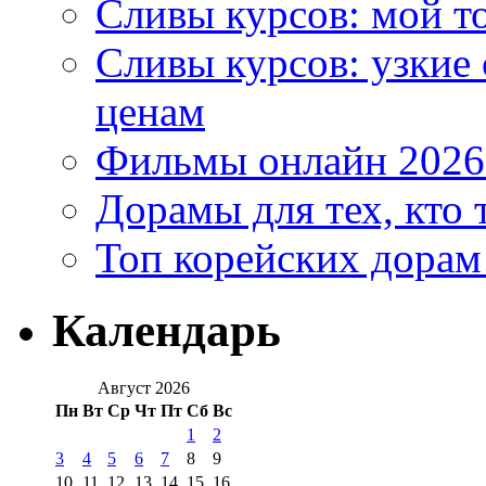
Сливы курсов: мой т
Сливы курсов: узкие
ценам
Фильмы онлайн 2026:
Дорамы для тех, кто 
Топ корейских дорам
Календарь
Август 2026
Пн
Вт
Ср
Чт
Пт
Сб
Вс
1
2
3
4
5
6
7
8
9
10
11
12
13
14
15
16