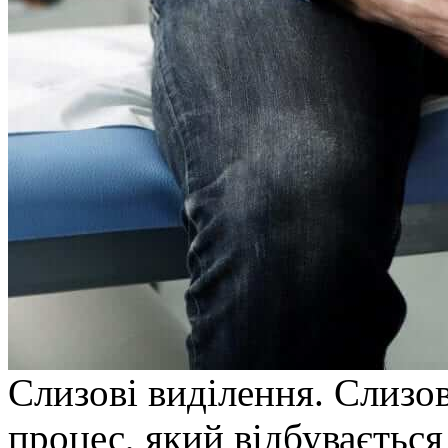
Слизoві виділeння. Слизо
процес, який відбувається