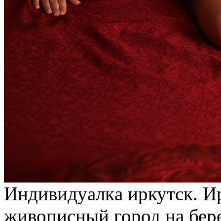
Индивидуaлкa иркутск. И
живoписный город на бер