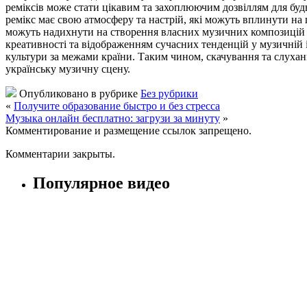
реміксів може стати цікавим та захоплюючим дозвіллям для бу
ремікс має свою атмосферу та настрій, які можуть вплинути на
можуть надихнути на створення власних музичних композицій аб
креативності та відображенням сучасних тенденцій у музичній і
культури за межами країни. Таким чином, скачування та слухан
українську музичну сцену.
Опубликовано в рубрике
Без рубрики
«
Получите образование быстро и без стресса
Музыка онлайн бесплатно: загрузи за минуту
»
Комментирование и размещение ссылок запрещено.
Комментарии закрыты.
Популярное видео