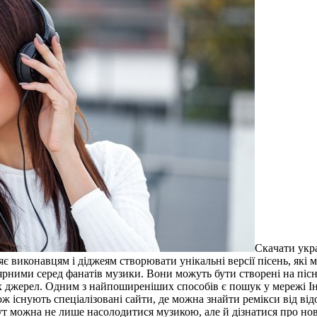
Скaчaти укрa
є виконавцям і діджеям створювати унікальні версії пісень, які 
лярними серед фанатів музики. Вони можуть бути створені на піс
них джерел. Одним з найпоширеніших способів є пошук у мережі І
кож існують спеціалізовані сайти, де можна знайти ремікси від в
. Тут можна не лише насолодитися музикою, але й дізнатися про н