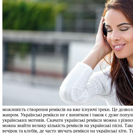
можливість створення реміксів на вже існуючі треки. Це дозволя
жанром. Українські ремікси не є винятком і також є дуже попу
українських мотивів. Скачати українські ремікси можна з різ
можна знайти велику кількість реміксів на українські пісні. Та
вечірок та клубів, де часто звучать ремікси на українські хіти