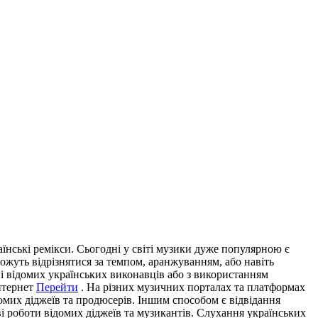
їнські рeмікси. Сьогодні у світі музики дуже популярною є
можуть відрізнятися за темпом, аранжуванням, або навіть
ні відомих українських виконавців або з використанням
нтернет
Перейти
. На різних музичних порталах та платформах
ідомих діджеїв та продюсерів. Іншим способом є відвідання
ові роботи відомих діджеїв та музикантів. Слухання українських