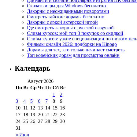
Где найти и скачать популярные игры на ПК беспла
Скачать игры для Windows бесплатно
Лакорны с неожиданными поворотами
Смотреть тайские дорамы бесплатно
Лакорны с яркой актерской игрой
Где смотреть лакорны с русской озвучкой
Сливы курсов: мой топ-3 покупок со скидкой
Сливы курсов: узкие специализации по низким цен
Фильмы онлайн 2026: подборки на Kinogo
Дорамы для тех, кто только начинает смотреть
Топ корейских дорам для просмотра онлайн
Календарь
Август 2026
Пн
Вт
Ср
Чт
Пт
Сб
Вс
1
2
3
4
5
6
7
8
9
10
11
12
13
14
15
16
17
18
19
20
21
22
23
24
25
26
27
28
29
30
31
« Июл