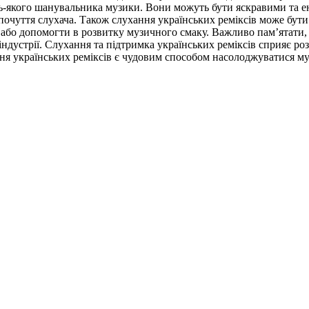
дь-якого шанувальника музики. Вони можуть бути яскравими та 
 почуття слухача. Також слухання українських реміксів може бут
о допомогти в розвитку музичного смаку. Важливо пам’ятати, що
ндустрії. Слухання та підтримка українських реміксів сприяє роз
ня українських реміксів є чудовим способом насолоджуватися му