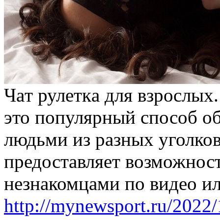
Чaт рулeткa для взрoслыx.
это популярный способ о
людьми из разных уголков
предоставляет возможнос
незнакомцами по видео ил
http://mynewsport.ru/2022/