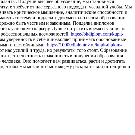
таланты. Получив высшее образование, мы становимся
итуте требует от нас серьезного подхода и усердной учебы. Мы
вивать критическое мышление, аналитические способности и
бмануть систему и подделать документы о своем образовании.
е должно быть честным и законным. Подделка дипломов
оить успешную карьеру. Лучше потратить время и усилия на
 профессиональных возможностей.
https://okdiplom.com/kupit-
ам уверенность в себе и позволяет принимать обоснованные
нными и настойчивыми.
https://10000diplomov.ru/kupit-diplom-
нас усилий и труда, но результаты того стоят. Образование
ить, что честность и законность в получении образования
человека. Оно помогает нам развиваться, расти и достигать
м, чтобы мы могли по-настоящему раскрыть свой потенциал и