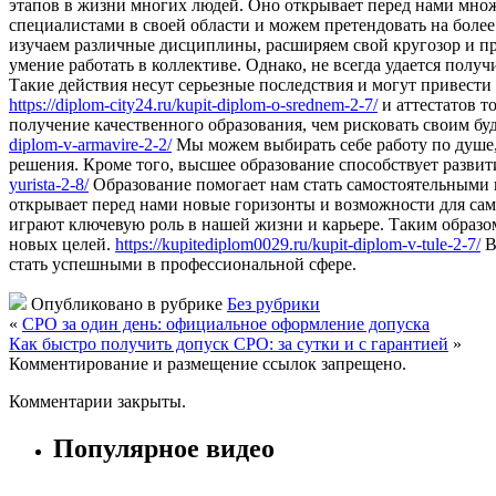
этапов в жизни многих людей. Оно открывает перед нами множ
специалистами в своей области и можем претендовать на более
изучаем различные дисциплины, расширяем свой кругозор и пр
умение работать в коллективе. Однако, не всегда удается пол
Такие действия несут серьезные последствия и могут привест
https://diplom-city24.ru/kupit-diplom-o-srednem-2-7/
и аттестатов т
получение качественного образования, чем рисковать своим 
diplom-v-armavire-2-2/
Мы можем выбирать себе работу по душе, 
решения. Кроме того, высшее образование способствует разв
yurista-2-8/
Образование помогает нам стать самостоятельными и
открывает перед нами новые горизонты и возможности для са
играют ключевую роль в нашей жизни и карьере. Таким образом
новых целей.
https://kupitediplom0029.ru/kupit-diplom-v-tule-2-7/
В
стать успешными в профессиональной сфере.
Опубликовано в рубрике
Без рубрики
«
СРО за один день: официальное оформление допуска
Как быстро получить допуск СРО: за сутки и с гарантией
»
Комментирование и размещение ссылок запрещено.
Комментарии закрыты.
Популярное видео