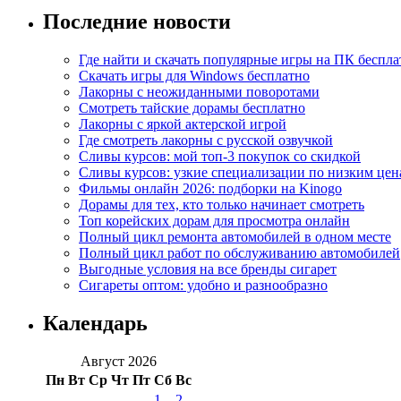
Последние новости
Где найти и скачать популярные игры на ПК беспла
Скачать игры для Windows бесплатно
Лакорны с неожиданными поворотами
Смотреть тайские дорамы бесплатно
Лакорны с яркой актерской игрой
Где смотреть лакорны с русской озвучкой
Сливы курсов: мой топ-3 покупок со скидкой
Сливы курсов: узкие специализации по низким цен
Фильмы онлайн 2026: подборки на Kinogo
Дорамы для тех, кто только начинает смотреть
Топ корейских дорам для просмотра онлайн
Полный цикл ремонта автомобилей в одном месте
Полный цикл работ по обслуживанию автомобилей
Выгодные условия на все бренды сигарет
Сигареты оптом: удобно и разнообразно
Календарь
Август 2026
Пн
Вт
Ср
Чт
Пт
Сб
Вс
1
2