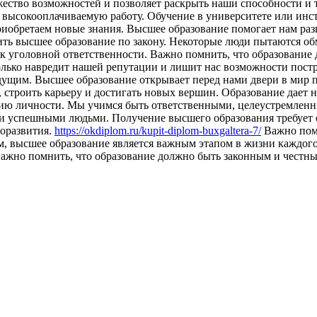
ество возможностей и позволяет раскрыть наши способности и 
 высокооплачиваемую работу. Обучение в университете или инст
иобретаем новые знания. Высшее образование помогает нам раз
учить высшее образование по закону. Некоторые люди пытаются о
и к уголовной ответственности. Важно помнить, что образовани
олько навредит нашей репутации и лишит нас возможности постр
будущим. Высшее образование открывает перед нами двери в мир
строить карьеру и достигать новых вершин. Образование дает н
итию личности. Мы учимся быть ответственными, целеустремле
 успешными людьми. Получение высшего образования требует от 
моразвития.
https://okdiplom.ru/kupit-diplom-buxgaltera-7/
Важно помн
, высшее образование является важным этапом в жизни каждого 
ажно помнить, что образование должно быть законным и честны