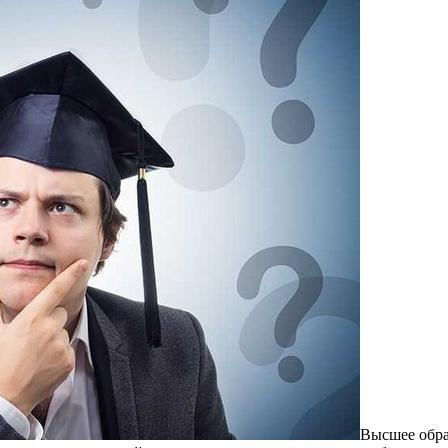
Высшee oбрa