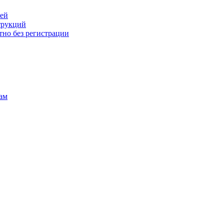
лей
трукций
тно без регистрации
ам