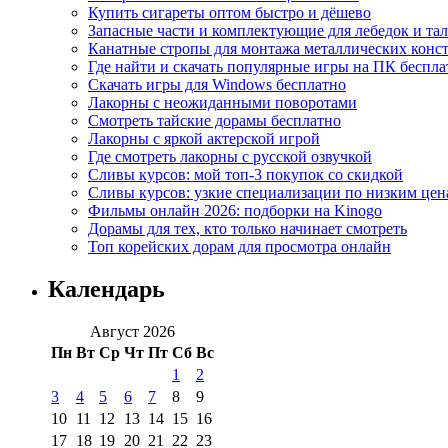
Купить сигареты оптом быстро и дёшево
Запасные части и комплектующие для лебедок и та
Канатные стропы для монтажа металлических конс
Где найти и скачать популярные игры на ПК беспла
Скачать игры для Windows бесплатно
Лакорны с неожиданными поворотами
Смотреть тайские дорамы бесплатно
Лакорны с яркой актерской игрой
Где смотреть лакорны с русской озвучкой
Сливы курсов: мой топ-3 покупок со скидкой
Сливы курсов: узкие специализации по низким цен
Фильмы онлайн 2026: подборки на Kinogo
Дорамы для тех, кто только начинает смотреть
Топ корейских дорам для просмотра онлайн
Календарь
Август 2026
Пн
Вт
Ср
Чт
Пт
Сб
Вс
1
2
3
4
5
6
7
8
9
10
11
12
13
14
15
16
17
18
19
20
21
22
23