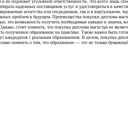
м и не подлежит уголовной ответственности. Это всего лишь сп
бирать надежных поставщиков услуг и удостовериться в качест
зированные агентства или посредников, так и в виртуальном, че
ных проблем в будущем. Преимущества покупки диплома магист
ых, это возможность получить необходимые навыки и знания, кот
нако, стоит помнить, что покупка диплома магистра не являетс
ь полученное образование на практике. Также важно быть готов
ут кандидатов с реальным образованием. В целом, покупка дип
лько помнить о том, что образование — это не только бумажный