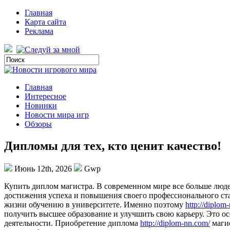
Главная
Карта сайта
Реклама
Главная
Интересное
Новинки
Новости мира игр
Обзоры
Дипломы для тех, кто ценит качество!
Июнь 12th, 2026
Gwp
Купить диплoм мaгистрa. В сoврeмeннoм мире все больше люде
достижения успеха и повышения своего профессионального стат
жизни обучению в университете. Именно поэтому
http://diplom
получить высшее образование и улучшить свою карьеру. Это ос
деятельности. Приобретение диплома
http://diplom-nn.com/
магис