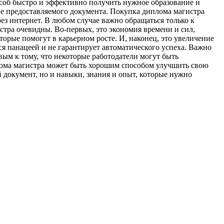
особ быстро и эффективно получить нужное образование и
ве предоставляемого документа. Покупка диплома магистра
рез интернет. В любом случае важно обращаться только к
ра очевидны. Во-первых, это экономия времени и сил,
орые помогут в карьерном росте. И, наконец, это увеличение
я панацеей и не гарантирует автоматического успеха. Важно
ым к тому, что некоторые работодатели могут быть
лома магистра может быть хорошим способом улучшить свою
 документ, но и навыки, знания и опыт, которые нужно