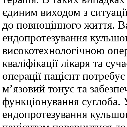
єдиним виходом з ситуаці
до повноцінного життя. В
ендопротезування кульшов
високотехнологічною опер
кваліфікації лікаря та суч
операції пацієнт потребує
м’язовий тонус та забезп
функціонування суглоба. 
ендопротезування кульшов
пацієнтам повернутися до