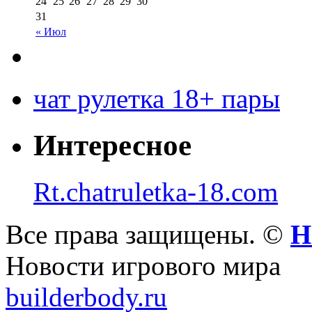
24
25
26
27
28
29
30
31
« Июл
чат рулетка 18+ пары
Интересное
Rt.chatruletka-18.com
Все права защищены. ©
Н
Новости игрового мира
builderbody.ru