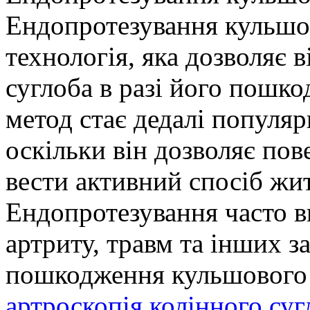
Ендопротезування кульшо
технологія, яка дозволяє 
суглоба в разі його пошк
метод стає дедалі популяр
оскільки він дозволяє по
вести активний спосіб жит
Ендопротезування часто в
артриту, травм та інших з
пошкодження кульшового с
артроскопія колінного суг